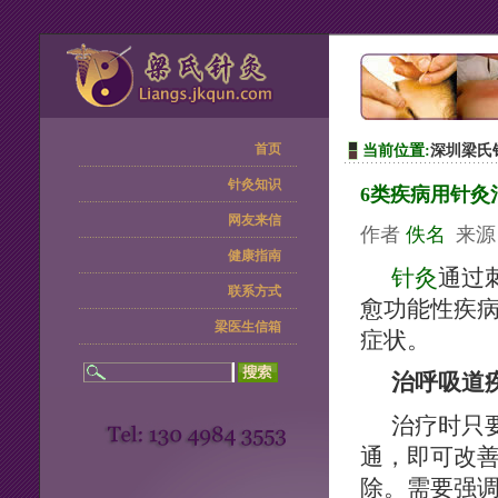
首页
当前位置:
深圳梁氏
针灸知识
6类疾病用针灸
网友来信
作者
佚名
来
健康指南
针灸
通过
联系方式
愈功能性疾
梁医生信箱
症状。
治呼吸道
治疗时只
通，即可改
除。需要强调